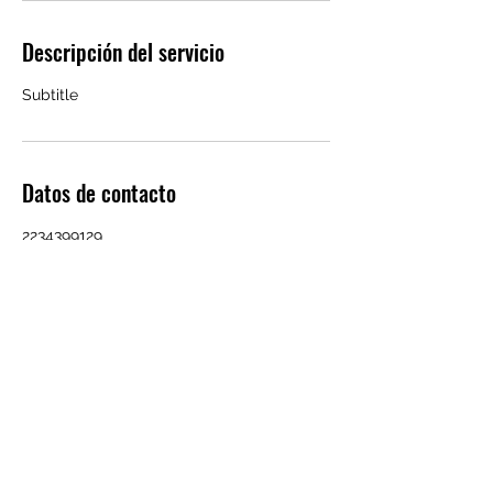
Descripción del servicio
Subtitle
Datos de contacto
2234399129
compras@enoxsas.com
©2021 por ENOX ingeniería. Creada con Wix.com